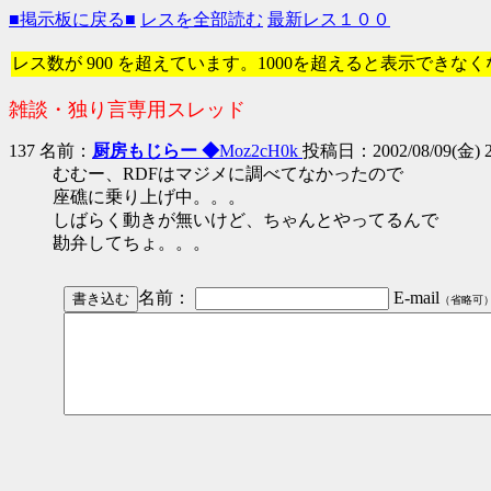
■掲示板に戻る■
レスを全部読む
最新レス１００
レス数が 900 を超えています。1000を超えると表示できな
雑談・独り言専用スレッド
137 名前：
厨房もじらー ◆
Moz2cH0k
投稿日：2002/08/09(金) 23
むむー、RDFはマジメに調べてなかったので
座礁に乗り上げ中。。。
しばらく動きが無いけど、ちゃんとやってるんで
勘弁してちょ。。。
名前：
E-mail
（省略可