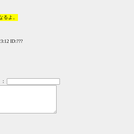
くなるよ。
:12 ID:???
：
）