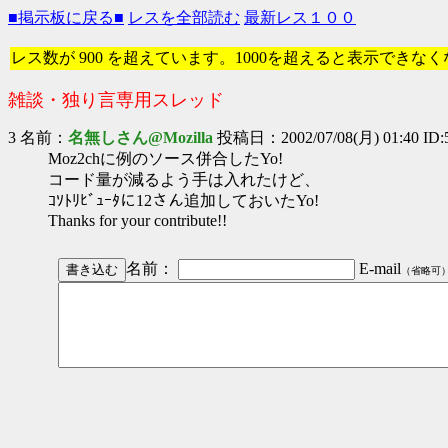
■掲示板に戻る■
レスを全部読む
最新レス１００
レス数が 900 を超えています。1000を超えると表示できな
雑談・独り言専用スレッド
3 名前：
名無しさん@Mozilla
投稿日：2002/07/08(月) 01:40 ID:
Moz2chに例のソース併合したYo!
コード量が減るよう手は入れたけど、
ｺｿﾄﾘﾋﾞｭｰﾀに12さん追加しておいたYo!
Thanks for your contribute!!
名前：
E-mail
（省略可