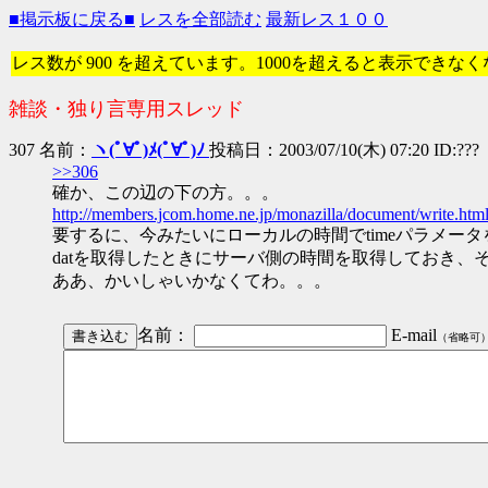
■掲示板に戻る■
レスを全部読む
最新レス１００
レス数が 900 を超えています。1000を超えると表示できな
雑談・独り言専用スレッド
307 名前：
ヽ(ﾟ∀ﾟ)ﾒ(ﾟ∀ﾟ)ﾉ
投稿日：2003/07/10(木) 07:20 ID:???
>>306
確か、この辺の下の方。。。
http://members.jcom.home.ne.jp/monazilla/document/write.htm
要するに、今みたいにローカルの時間でtimeパラメータ
datを取得したときにサーバ側の時間を取得しておき、そ
ああ、かいしゃいかなくてわ。。。
名前：
E-mail
（省略可