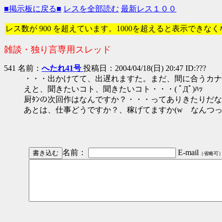
■掲示板に戻る■
レスを全部読む
最新レス１００
レス数が 900 を超えています。1000を超えると表示できな
雑談・独り言専用スレッド
541 名前：
へたれ41号
投稿日：2004/04/18(日) 20:47 ID:???
・・・出かけてて、出遅れますた。まだ、間に合うカナ
えと、聞きたいコト、聞きたいコト・・・( ﾟДﾟ)ﾊｯ
厨ﾀﾝの次回作はなんですか？・・・ってありきたりだ
あとは、仕事どうですか？、稼げてますか(w なんつ
名前：
E-mail
（省略可