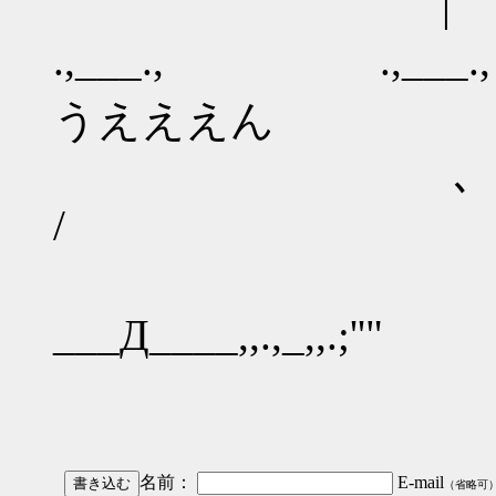
.,___., .,_
うえええん
､ ''
/
｀丶,:' ､
___Д____,,.,_,,.;''"
/ 
名前：
E-mail
（省略可