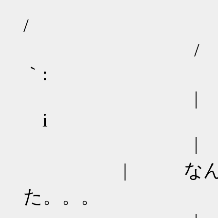
/ ｀
｀:
i
| 
| なんかGI
た。。。