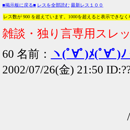
■掲示板に戻る■
レスを全部読む
最新レス１００
レス数が 900 を超えています。1000を超えると表示できな
雑談・独り言専用スレ
60 名前：
ヽ(ﾟ∀ﾟ)ﾒ(ﾟ∀ﾟ)ﾉ
2002/07/26(金) 21:50 ID:?
/＼
/ ＼
/ ﾞ'--