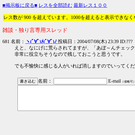
■掲示板に戻る■
レスを全部読む
最新レス１００
レス数が 900 を超えています。1000を超えると表示できな
雑談・独り言専用スレッド
681 名前：
ヽ(ﾟ∀ﾟ)ﾒ(ﾟ∀ﾟ)ﾉ
投稿日：2004/07/08(木) 23:39 ID:???
えと、なにげに荒らされてますが、「あぼ～んチェック
非常に役立ちそうなので残しておこうと思うです。
でも不愉快に感じる人がいれば消しますのでいってくだ
名前：
E-mail
（省略可