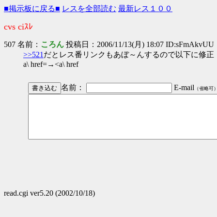
■掲示板に戻る■
レスを全部読む
最新レス１００
cvs ciｽﾚ
507 名前：
ころん
投稿日：2006/11/13(月) 18:07 ID:sFmAkvUU
>>521
だとレス番リンクもあぼ～んするので以下に修正
a\ href=→<a\ href
名前：
E-mail
（省略可
read.cgi ver5.20 (2002/10/18)