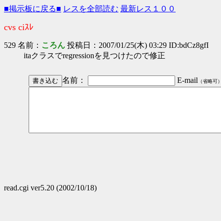
■掲示板に戻る■
レスを全部読む
最新レス１００
cvs ciｽﾚ
529 名前：
ころん
投稿日：2007/01/25(木) 03:29 ID:bdCz8gfI
itaクラスでregressionを見つけたので修正
名前：
E-mail
（省略可
read.cgi ver5.20 (2002/10/18)