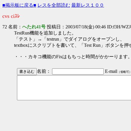
■掲示板に戻る■
レスを全部読む
最新レス１００
cvs ciｽﾚ
72 名前：
へたれ41号
投稿日：2003/07/18(金) 00:46 ID:f3H/WZJ
TestRun機能を追加しました。
「テスト」→「testrun」でダイアログをオープンし、
textboxにスクリプトを書いて、「Test Run」ボタ
・・・カキコ機能のFixはもちっと時間がかかーります
名前：
E-mail
（省略可