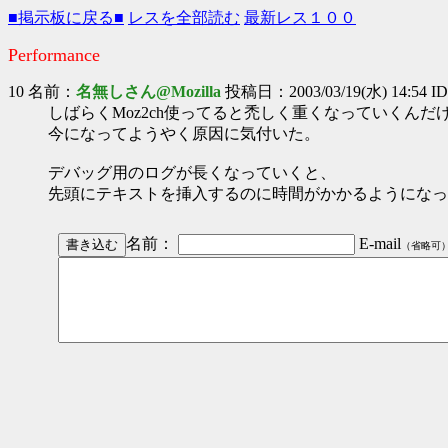
■掲示板に戻る■
レスを全部読む
最新レス１００
Performance
10 名前：
名無しさん@Mozilla
投稿日：2003/03/19(水) 14:54 I
しばらくMoz2ch使ってると禿しく重くなっていくんだ
今になってようやく原因に気付いた。
デバッグ用のログが長くなっていくと、
先頭にテキストを挿入するのに時間がかかるようになっ
名前：
E-mail
（省略可