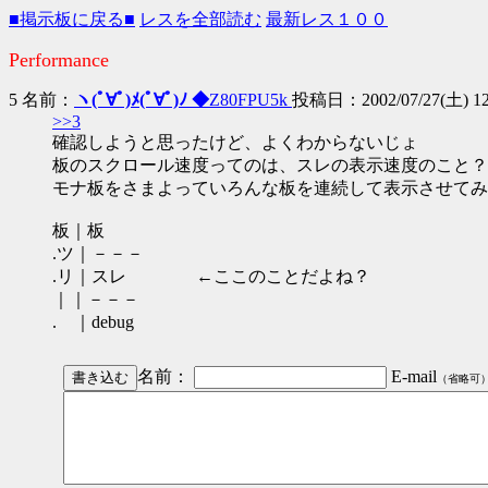
■掲示板に戻る■
レスを全部読む
最新レス１００
Performance
5 名前：
ヽ(ﾟ∀ﾟ)ﾒ(ﾟ∀ﾟ)ﾉ ◆
Z80FPU5k
投稿日：2002/07/27(土) 12:
>>3
確認しようと思ったけど、よくわからないじょ
板のスクロール速度ってのは、スレの表示速度のこと？
モナ板をさまよっていろんな板を連続して表示させてみ
板｜板
.ツ｜－－－
.リ｜スレ ←ここのことだよね？
｜｜－－－
. ｜debug
名前：
E-mail
（省略可