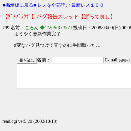
■掲示板に戻る■
レスを全部読む
最新レス１００
【ﾀﾞﾒﾌﾞﾗｳｻﾞ】バグ報告スレッド【逝って良し】
799 名前：
ころん ◆
GWPuRx3kZI
投稿日：2008/03/09(日) 00:08 
ようやく更新作業完了
#変なバグ見つけて直すのに手間取った…
名前：
E-mail
（省略可
read.cgi ver5.20 (2002/10/18)