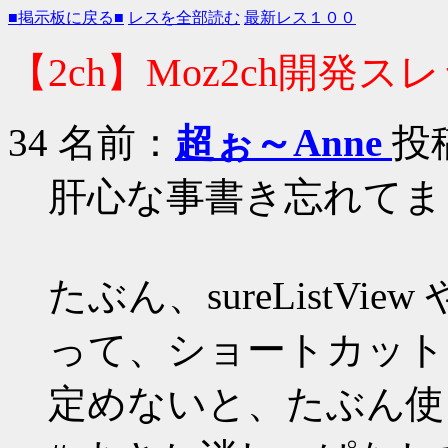
■掲示板に戻る■
レスを全部読む
最新レス１００
【2ch】Moz2ch開発
34 名前：
超ぉ～Anne
投稿
肝心な事書き忘れてま
たぶん、sureListView
って、ショートカット
定めないと、たぶん使