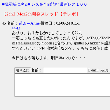
■掲示板に戻る■
レスを全部読む
最新レス１００
【2ch】Moz2ch開発スレッド【テレポ】
45 名前：
超ぉ～Anne
投稿日：02/06/24 01:51
>>43
ありゃ、お手数おかけしてしまってｽﾏｿ。
一応こっちでも直したの作ったんですが、goToggleToolba
itaTree/sureList の hidden に合わせて splitter の hiddenを
するだけというｼｮﾎﾞｲ解決策なので、そちらにお任せ致
今日はもう落ちます。明日早いので・・・
名前：
E-mail
（省略可