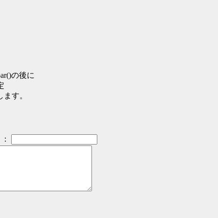
r()の後に
設定
します。
：
）