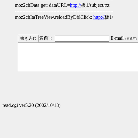
moz2chData.get: dataURL=
http://
板1/subject.txt
----------------------------------------------------------------
moz2chItaTreeView.reloadByDblClick:
http://
板1/
名前：
E-mail
（省略可
read.cgi ver5.20 (2002/10/18)