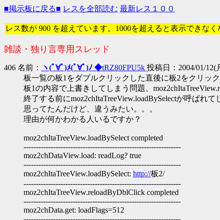
■掲示板に戻る■
レスを全部読む
最新レス１００
レス数が 900 を超えています。1000を超えると表示できな
雑談・独り言専用スレッド
406 名前：
ヽ(ﾟ∀ﾟ)ﾒ(ﾟ∀ﾟ)ﾉ ◆
tRZ80FPU5k
投稿日：2004/01/12(月) 
板一覧の板1をダブルクリックした直後に板2をクリック
板1の内容で上書きしてしまう問題、moz2chItaTreeView.relo
終了する前にmoz2chItaTreeView.loadBySelectが呼
思ってたんだけど、違うみたい。。。
理由が何かわかる人いるですか？
moz2chItaTreeView.loadBySelect completed
----------------------------------------------------------------
moz2chDataView.load: readLog? true
----------------------------------------------------------------
moz2chItaTreeView.loadBySelect:
http://
板2/
----------------------------------------------------------------
moz2chItaTreeView.reloadByDblClick completed
----------------------------------------------------------------
moz2chData.get: loadFlags=512
----------------------------------------------------------------