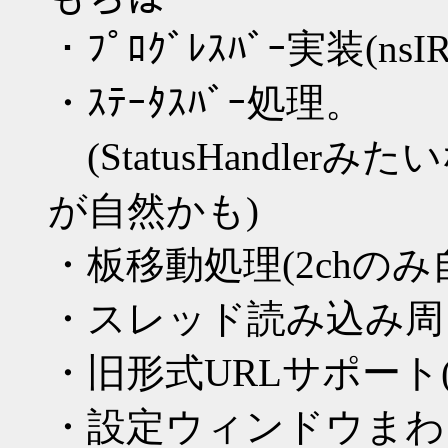
・ﾌﾟﾛｸﾞﾚｽﾊﾞｰ実装(nsI
・ｽﾃｰﾀｽﾊﾞｰ処理。
(StatusHandle
が自然かも)
・板移動処理(2chの
・スレッド読み込み周
・旧形式URLサポート(
・設定ウィンドウまわ