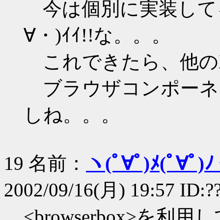
今は個別に実装して
∀・)ｲｲ!!な。。。
これできたら、他のX
ブラウザコンポーネ
しね。。。
19 名前：
ヽ(ﾟ∀ﾟ)ﾒ(ﾟ∀ﾟ)ﾉ
2002/09/16(月) 19:57 ID:?
<browserbox>を利用