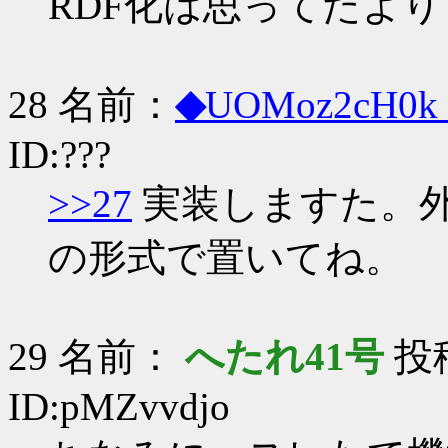
RDF化は思ってたよりも
28 名前：
◆
UOMoz2cH0k
ID:???
>>27
実装しますた。外部板はo
の形式で置いてね。
29 名前：
へたれ41号
投稿
ID:pMZvvdjo