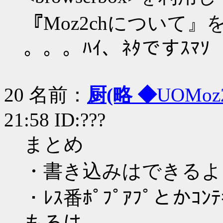
『Moz2chについて』
。。。ﾊｲ、ﾈﾀですｽﾏｿ
20 名前：
厨(略 ◆
UOMoz
21:58 ID:???
まとめ
・書き込みはできるよ
・ﾚｽ番ﾎﾟﾌﾟｱﾌﾟとかｺ
もろは