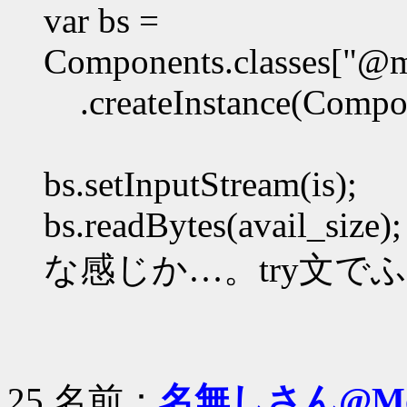
var bs =
Components.classes["@mo
.createInstance(Compone
bs.setInputStream(is);
bs.readBytes(avail_size);
な感じか…。try文
25 名前：
名無しさん@Moz