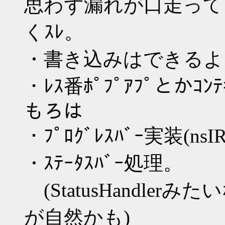
思わず漏れが口走って
くｽﾚ。
・書き込みはできるよ
・ﾚｽ番ﾎﾟﾌﾟｱﾌﾟとかｺ
もろは
・ﾌﾟﾛｸﾞﾚｽﾊﾞｰ実装(nsI
・ｽﾃｰﾀｽﾊﾞｰ処理。
(StatusHandle
が自然かも)