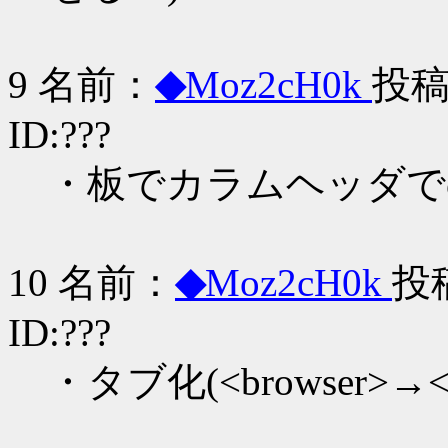
9 名前：
◆
Moz2cH0k
投稿日
ID:???
・板でカラムヘッダでのｿ
10 名前：
◆
Moz2cH0k
投稿
ID:???
・タブ化(<browser>→<ta