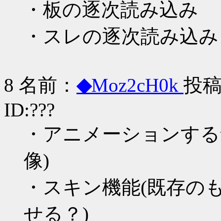
・板の逐次読み込み
・スレの逐次読み込み
8 名前：
◆
Moz2cH0k
投稿日
ID:???
・アニメーションするth
像)
・スキン機能(既存の
せる？)