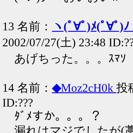
13 名前：
ヽ(ﾟ∀ﾟ)ﾒ(ﾟ∀ﾟ)ﾉ
2002/07/27(土) 23:48 ID:?
あげちった。。。ｽﾏｿ
14 名前：
◆
Moz2cH0k
投稿
ID:???
ﾀﾞﾒすか。。。？
漏れはマジでしたが(