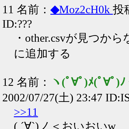
11 名前：
◆
Moz2cH0k
投稿
ID:???
・other.csvが見
に追加する
12 名前：
ヽ(ﾟ∀ﾟ)ﾒ(ﾟ∀ﾟ)ﾉ
2002/07/27(土) 23:47 ID:I
>>11
( ´∀`)ノ＜おいおいw