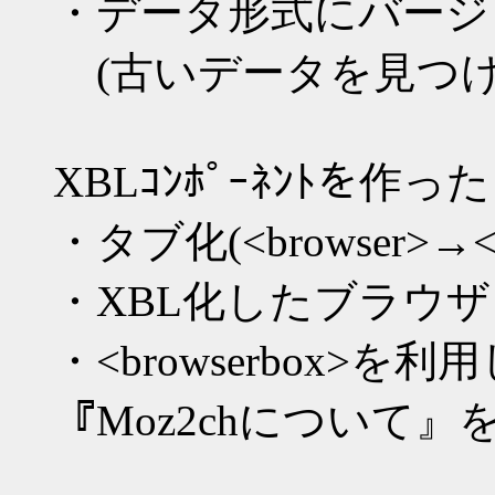
・データ形式にバージ
(古いデータを見つけ
XBLｺﾝﾎﾟｰﾈﾝﾄを
・タブ化(<browser>→<ta
・XBL化したブラウ
・<browserbox>を利
『Moz2chについて』