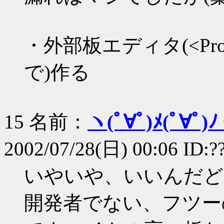
・外部板エディタ(<Pr
で)作る
15 名前：
ヽ(ﾟ∀ﾟ)ﾒ(ﾟ∀ﾟ)ﾉ
2002/07/28(日) 00:06 ID:?
いやいや、いいんだど
開発者でない、フツー