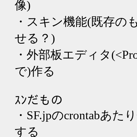
像)
・スキン機能(既存の
せる？)
・外部板エディタ(<Pr
で)作る
ｽﾝだもの
・SF.jpのcrontab
する