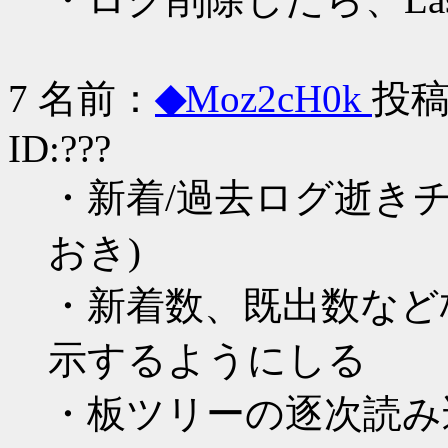
7 名前：
◆
Moz2cH0k
投稿日
ID:???
・新着/過去ログ逝き
おき)
・新着数、既出数など
示するようにしる
・板ツリーの逐次読み