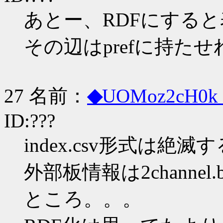
あとー、RDFにする
その辺はprefに持たせ
27 名前：
◆
UOMoz2cH0k
ID:???
index.csv形式は
外部板情報は2channe
ところ。。。