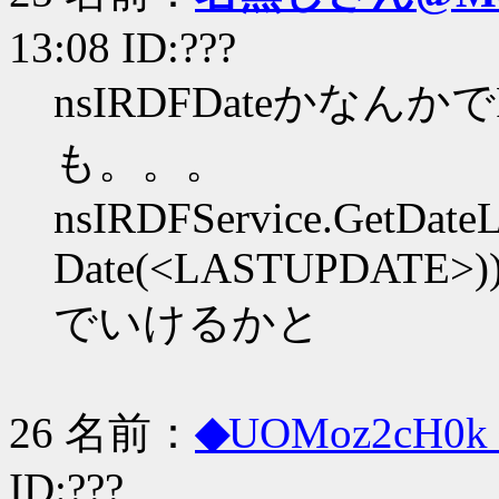
13:08 ID:???
nsIRDFDateかなん
も。。。
nsIRDFService.GetDateL
Date(<LASTUPDATE>)).
でいけるかと
26 名前：
◆
UOMoz2cH0k
ID:???